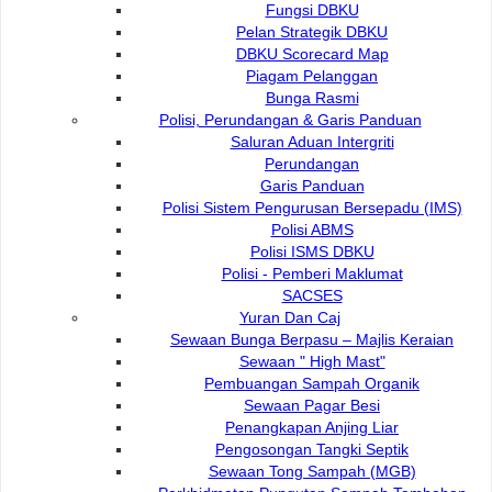
Fungsi DBKU
Pelan Strategik DBKU
DBKU Scorecard Map
Piagam Pelanggan
Bunga Rasmi
Polisi, Perundangan & Garis Panduan
Saluran Aduan Intergriti
Perundangan
Garis Panduan
Polisi Sistem Pengurusan Bersepadu (IMS)
Polisi ABMS
Polisi ISMS DBKU
Organisasi
Polisi - Pemberi Maklumat
SACSES
Perutusan Pengarah
Yuran Dan Caj
Sewaan Bunga Berpasu – Majlis Keraian
Sewaan " High Mast"
Struktur Organisasi
Pembuangan Sampah Organik
Sewaan Pagar Besi
Penangkapan Anjing Liar
Pengosongan Tangki Septik
Ahli Dewan
Sewaan Tong Sampah (MGB)