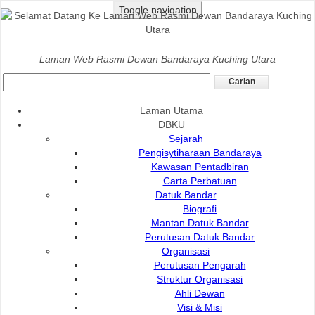
Toggle navigation
Laman Utama
>
DBKU
>
Organisasi
>
Pelan Strategik
Laman Web Rasmi Dewan Bandaraya Kuching Utara
DBKU
Pelan Strategik DBKU
Laman Utama
DBKU
Pelan Perancangan Strategik Dewan Bandaraya
Sejarah
Kuching Utara 2022 - 2030 menggariskan teras,
Pengisytiharaan Bandaraya
strategi serta hala tuju pengurusan Dewan Bandaraya
Kawasan Pentadbiran
Kuching Utara (DBKU) bagi tempoh sembilan (9)
Carta Perbatuan
Datuk Bandar
tahun ke hadapan. Pelan ini merupakan input
Biografi
daripada pelbagai peringkat pengurusan DBKU yang
Mantan Datuk Bandar
akan diterjemahkan dalam setiap pelan tindakan dan
Perutusan Datuk Bandar
Petunjuk Prestasi Utama (KPI).
Organisasi
PELAN STRATEGIK
Perutusan Pengarah
Struktur Organisasi
Ahli Dewan
Visi & Misi