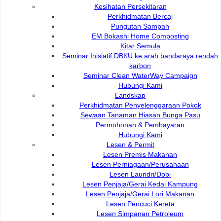
DEWAN BANDARAYA
e-Submission
Kesihatan Persekitaran
KUCHING UTARA
e-Tender
Perkhidmatan Bercaj
e-ServiceKu
Pungutan Sampah
Bukit Siol, Jalan Semariang
OPAC
EM Bokashi Home Composting
Petra Jaya
Paybills
Kitar Semula
Mobile SMS
93050 Kuching Sarawak
Seminar Inisiatif DBKU ke arah bandaraya rendah
Plan Registration
karbon
Enquiry
Seminar Clean WaterWay Campaign
Talikhidmat
Hubungi Kami
Landskap
Perkhidmatan Penyelenggaraan Pokok
Sewaan Tanaman Hiasan Bunga Pasu
Permohonan & Pembayaran
Hubungi Kami
Lesen & Permit
Lesen Premis Makanan
Pelawat Di Talian
84
Lesen Perniagaan/Perusahaan
082-512200
Lesen Laundri/Dobi
Lesen Penjaja/Gerai Kedai Kampung
adm@dbku.gov.my
Jumlah Pelawat
15,739
Lesen Penjaja/Gerai Lori Makanan
Lesen Pencuci Kereta
Peta Lokasi
Lesen Simpanan Petroleum