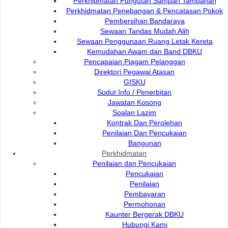
Perkhidmatan Pungutan Sampah Tambahan
Perkhidmatan Penebangan & Pencatasan Pokok
Visi & Misi
Pembersihan Bandaraya
Sewaan Tandas Mudah Alih
Sewaan Penggunaan Ruang Letak Kereta
Fungsi DBKU
Kemudahan Awam dan Band DBKU
Pencapaian Piagam Pelanggan
Direktori Pegawai Atasan
Pelan Strategik DBKU
GISKU
Sudut Info / Penerbitan
Jawatan Kosong
DBKU Scorecard Map
Soalan Lazim
Kontrak Dan Perolehan
Penilaian Dan Pencukaian
Piagam Pelanggan
Bangunan
Perkhidmatan
Penilaian dan Pencukaian
Bunga Rasmi
Pencukaian
Penilaian
Pembayaran
Permohonan
Kaunter Bergerak DBKU
Hubungi Kami :
Pautan Popular:
Hubungi Kami