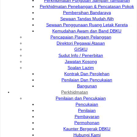
Perkhidmatan Pungutan Sampah Tambahan
Perkhidmatan Penebangan & Pencatasan Pokok
Pembersihan Bandaraya
Sewaan Tandas Mudah Alih
Sewaan Penggunaan Ruang Letak Kereta
Hubungi Kami :
Pautan Popular:
Kemudahan Awam dan Band DBKU
Pencapaian Piagam Pelanggan
DEWAN BANDARAYA
e-Submission
Direktori Pegawai Atasan
KUCHING UTARA
e-Tender
GISKU
e-ServiceKu
Bukit Siol, Jalan Semariang
Sudut Info / Penerbitan
OPAC
Petra Jaya
Jawatan Kosong
Paybills
Soalan Lazim
Mobile SMS
93050 Kuching Sarawak
Kontrak Dan Perolehan
Plan Registration
Penilaian Dan Pencukaian
Enquiry
Bangunan
Talikhidmat
Perkhidmatan
Penilaian dan Pencukaian
Pencukaian
Penilaian
Pembayaran
Permohonan
Kaunter Bergerak DBKU
Hubungi Kami
Pelawat Di Talian
60