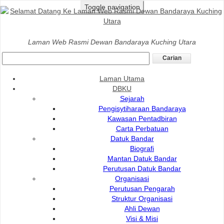
Toggle navigation
Laman Utama
>
Perkhidmatan
>
Landskap
>
Perkhidmatan
Laman Web Rasmi Dewan Bandaraya Kuching Utara
Penyelenggaraan Pokok
Perkhidmatan Penyelenggaraan Pokok
Laman Utama
DBKU
Perkhidmatan penyelenggaraan pokok melibatkan
Sejarah
pemotongan dan pemangkasan pokok.
Pengisytiharaan Bandaraya
Tujuan Pemangkasan Pokok
:-
Kawasan Pentadbiran
Carta Perbatuan
Membuang dahan mati dan berpenyakit.
Datuk Bandar
Membuang salah satu pucuk atau dahan utama
Biografi
bagi memastikan hanya satu sahaja yang
Mantan Datuk Bandar
tinggal.
Perutusan Datuk Bandar
Organisasi
Membuang dahan yang tumbuh ke arah silara
Perutusan Pengarah
dan dahan yang bergesel antara satu sama lain.
Struktur Organisasi
Memilih dan menetapkan dahan utama.
Ahli Dewan
Membuang dahan-dahan berisiko bagi
Visi & Misi
mengurangi bahaya akibat kegagalan dahan dan