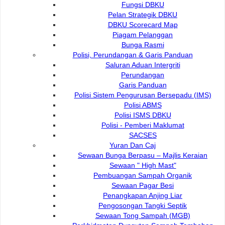
Fungsi DBKU
menghadkan pergerakan agen pereputan.
Pelan Strategik DBKU
Membuang dahan-dahan yang mengganggu
DBKU Scorecard Map
bangunan, pejalan kaki, kenderaan atau
Piagam Pelanggan
menghalang pandangan.
Bunga Rasmi
Pembuangan dahan di bahagian bawah pokok
Polisi, Perundangan & Garis Panduan
Saluran Aduan Intergriti
sehingga ketinggian tertentu dari permukaan
Perundangan
tanah (contohnya 3.0 m)
Garis Panduan
Tujuan Pemotongan Pokok
Polisi Sistem Pengurusan Bersepadu (IMS)
:-
Polisi ABMS
Membuang pokok mati.
Polisi ISMS DBKU
Membuang pokok yang bahaya terhadap harta
Polisi - Pemberi Maklumat
benda dan orang awam.
SACSES
Yuran Dan Caj
Membuat penjarangan bagi penanaman pokok
Sewaan Bunga Berpasu – Majlis Keraian
yang terlalu rapat.
Sewaan " High Mast"
Memberi ruang untuk pembangunan sesuatu
Pembuangan Sampah Organik
tempat.
Sewaan Pagar Besi
Penangkapan Anjing Liar
Pengosongan Tangki Septik
Kadar Caj Perkhidmatan
Sewaan Tong Sampah (MGB)