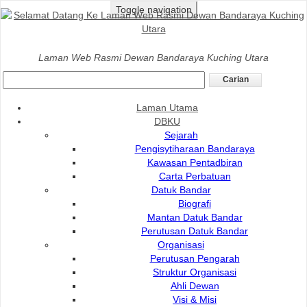
Toggle navigation
Laman Utama
>
Komuniti
>
Perpustakaan Bandaraya
Laman Web Rasmi Dewan Bandaraya Kuching Utara
PERPUSTAKAAN BANDARAYAKU
Laman Utama
DBKU
PENGENALAN
Sejarah
Pengisytiharaan Bandaraya
Kawasan Pentadbiran
Perpustakaan Bandaraya
Carta Perbatuan
Datuk Bandar
Biografi
Sejarah
Mantan Datuk Bandar
Perutusan Datuk Bandar
Organisasi
Lokasi, Alamat & Waktu Operasi
Perutusan Pengarah
Struktur Organisasi
Ahli Dewan
Perpustakaan Komuniti
Visi & Misi