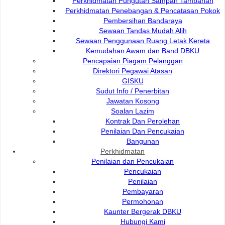
Perkhidmatan Pungutan Sampah Tambahan
Perkhidmatan Penebangan & Pencatasan Pokok
DEWAN BANDARAYA
e-Submission
Pembersihan Bandaraya
KUCHING UTARA
e-Tender
Sewaan Tandas Mudah Alih
e-ServiceKu
Bukit Siol, Jalan Semariang
Sewaan Penggunaan Ruang Letak Kereta
OPAC
Petra Jaya
Kemudahan Awam dan Band DBKU
Paybills
Pencapaian Piagam Pelanggan
Mobile SMS
93050 Kuching Sarawak
Direktori Pegawai Atasan
Plan Registration
GISKU
Enquiry
Sudut Info / Penerbitan
Talikhidmat
Jawatan Kosong
Soalan Lazim
Kontrak Dan Perolehan
Penilaian Dan Pencukaian
Bangunan
Perkhidmatan
Penilaian dan Pencukaian
Pencukaian
Pelawat Di Talian
77
082-512200
Penilaian
Pembayaran
adm@dbku.gov.my
Permohonan
Jumlah Pelawat
15,719
Kaunter Bergerak DBKU
Peta Lokasi
Hubungi Kami