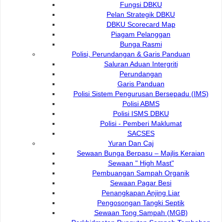
Fungsi DBKU
Pelan Strategik DBKU
Yuran Dan Caj
DBKU Scorecard Map
Piagam Pelanggan
Bunga Rasmi
OPAC
Polisi, Perundangan & Garis Panduan
Saluran Aduan Intergriti
Perundangan
Q-Transform Book Drop
Garis Panduan
Polisi Sistem Pengurusan Bersepadu (IMS)
Polisi ABMS
Perkhidmatan Pinjaman Antara Perpustakaan
Polisi ISMS DBKU
Polisi - Pemberi Maklumat
SACSES
Aktiviti-Aktiviti
Yuran Dan Caj
Sewaan Bunga Berpasu – Majlis Keraian
Sewaan " High Mast"
Hubungi Kami
Pembuangan Sampah Organik
Sewaan Pagar Besi
Penangkapan Anjing Liar
Pengosongan Tangki Septik
Sewaan Tong Sampah (MGB)
Hubungi Kami :
Pautan Popular: