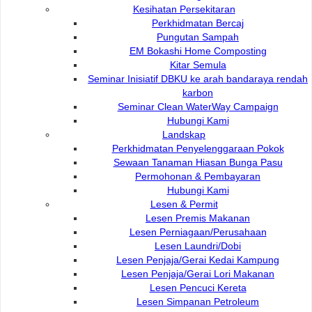
Hubungi Kami :
Pautan Popular:
Kesihatan Persekitaran
Perkhidmatan Bercaj
DEWAN BANDARAYA
e-Submission
Pungutan Sampah
KUCHING UTARA
e-Tender
EM Bokashi Home Composting
e-ServiceKu
Bukit Siol, Jalan Semariang
Kitar Semula
OPAC
Petra Jaya
Seminar Inisiatif DBKU ke arah bandaraya rendah
Paybills
karbon
Mobile SMS
93050 Kuching Sarawak
Seminar Clean WaterWay Campaign
Plan Registration
Hubungi Kami
Enquiry
Landskap
Talikhidmat
Perkhidmatan Penyelenggaraan Pokok
Sewaan Tanaman Hiasan Bunga Pasu
Permohonan & Pembayaran
Hubungi Kami
Lesen & Permit
Lesen Premis Makanan
Lesen Perniagaan/Perusahaan
Lesen Laundri/Dobi
Pelawat Di Talian
60
082-512200
Lesen Penjaja/Gerai Kedai Kampung
Lesen Penjaja/Gerai Lori Makanan
adm@dbku.gov.my
Lesen Pencuci Kereta
Jumlah Pelawat
15,731
Lesen Simpanan Petroleum
Peta Lokasi