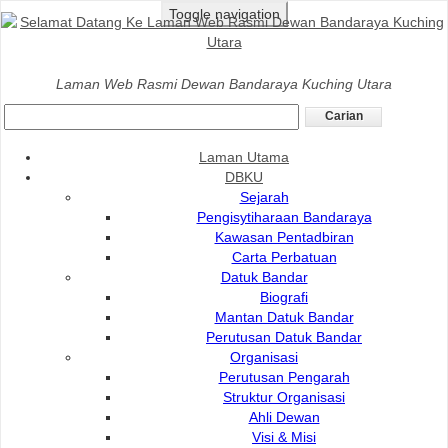
Toggle navigation
Laman Utama
>
DBKU
>
Yuran Dan Caj
>
Sewaan Pagar
Laman Web Rasmi Dewan Bandaraya Kuching Utara
Besi
Sewaan Pagar Besi
Laman Utama
DBKU
Sejarah
Bahagian: Kesihatan Persekitaran
Pengisytiharaan Bandaraya
Kawasan Pentadbiran
Carta Perbatuan
Datuk Bandar
Biografi
Mantan Datuk Bandar
Perutusan Datuk Bandar
Organisasi
Perutusan Pengarah
Struktur Organisasi
Ahli Dewan
Visi & Misi