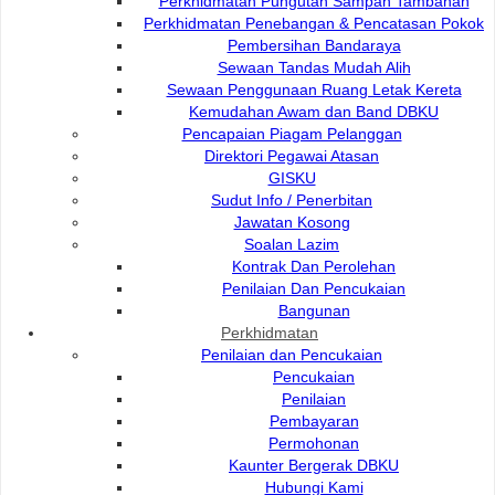
Perkhidmatan Pungutan Sampah Tambahan
Perkhidmatan Penebangan & Pencatasan Pokok
Pembersihan Bandaraya
Perkhidmatan Pungutan Sampah Tambahan
Sewaan Tandas Mudah Alih
Sewaan Penggunaan Ruang Letak Kereta
Kemudahan Awam dan Band DBKU
Perkhidmatan Penebangan & Pencatasan Pokok
Pencapaian Piagam Pelanggan
Direktori Pegawai Atasan
GISKU
Pembersihan Bandaraya
Sudut Info / Penerbitan
Jawatan Kosong
Soalan Lazim
Sewaan Tandas Mudah Alih
Kontrak Dan Perolehan
Penilaian Dan Pencukaian
Bangunan
Sewaan Penggunaan Ruang Letak Kereta
Perkhidmatan
Penilaian dan Pencukaian
Pencukaian
Kemudahan Awam dan Band DBKU
Penilaian
Pembayaran
Permohonan
Kaunter Bergerak DBKU
Hubungi Kami