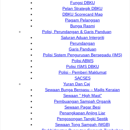
Fungsi DBKU
Yuran Dan Caj
Pelan Strategik DBKU
DBKU Scorecard Map
Piagam Pelanggan
Sewaan Bunga Berpasu – Majlis Keraian
Bunga Rasmi
Polisi, Perundangan & Garis Panduan
Saluran Aduan Intergriti
Sewaan " High Mast"
Perundangan
Garis Panduan
Polisi Sistem Pengurusan Bersepadu (IMS)
Pembuangan Sampah Organik
Polisi ABMS
Polisi ISMS DBKU
Polisi - Pemberi Maklumat
Sewaan Pagar Besi
SACSES
Yuran Dan Caj
Sewaan Bunga Berpasu – Majlis Keraian
Penangkapan Anjing Liar
Sewaan " High Mast"
Pembuangan Sampah Organik
Sewaan Pagar Besi
Pengosongan Tangki Septik
Penangkapan Anjing Liar
Pengosongan Tangki Septik
Sewaan Tong Sampah (MGB)
Sewaan Tong Sampah (MGB)