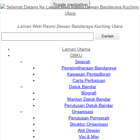
Toggle navigation
Laman Utama
>
Galeri
>
Anugerah pencapaian DBKU
Laman Web Rasmi Dewan Bandaraya Kuching Utara
ANUGERAH
Laman Utama
SENARAI ANUGERAH
DBKU
ANUGERAH DAN PENCAPAIAN DBKU
Sejarah
Pengisytiharaan Bandaraya
>>
2016-2018
Kawasan Pentadbiran
>>
2020-2022
Carta Perbatuan
Datuk Bandar
>>
2023
Biografi
>>
2024
Mantan Datuk Bandar
Perutusan Datuk Bandar
>>
202
5
Organisasi
Perutusan Pengarah
>>
2026
Struktur Organisasi
Ahli Dewan
Visi & Misi