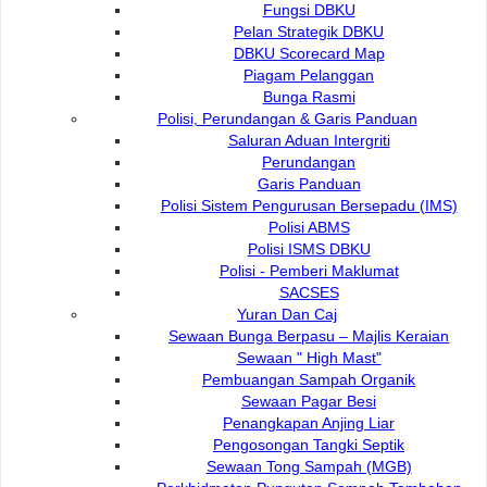
Fungsi DBKU
Pelan Strategik DBKU
DBKU Scorecard Map
Hubungi Kami :
Pautan Popular:
Piagam Pelanggan
Bunga Rasmi
DEWAN BANDARAYA
e-Submission
Polisi, Perundangan & Garis Panduan
KUCHING UTARA
e-Tender
Saluran Aduan Intergriti
e-ServiceKu
Bukit Siol, Jalan Semariang
Perundangan
OPAC
Petra Jaya
Garis Panduan
Paybills
Polisi Sistem Pengurusan Bersepadu (IMS)
Mobile SMS
93050 Kuching Sarawak
Polisi ABMS
Plan Registration
Polisi ISMS DBKU
Enquiry
Polisi - Pemberi Maklumat
Talikhidmat
SACSES
Yuran Dan Caj
Sewaan Bunga Berpasu – Majlis Keraian
Sewaan " High Mast"
Pembuangan Sampah Organik
Sewaan Pagar Besi
Penangkapan Anjing Liar
Pelawat Di Talian
53
Pengosongan Tangki Septik
082-512200
Sewaan Tong Sampah (MGB)