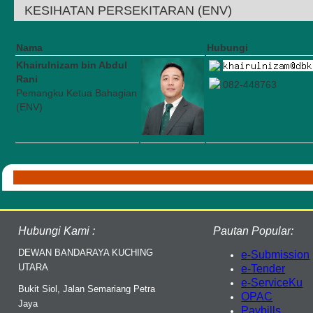
KESIHATAN PERSEKITARAN (ENV)
Nama
Hubungi
Khairulnizam bin Abdul
Rani
082-448763
Pemangku Ketua Bahagian
(ENV)
Hubungi Kami :
Pautan Popular:
DEWAN BANDARAYA KUCHING
e-Submission
UTARA
e-Tender
e-ServiceKu
Bukit Siol, Jalan Semariang Petra
OPAC
Jaya
Paybills