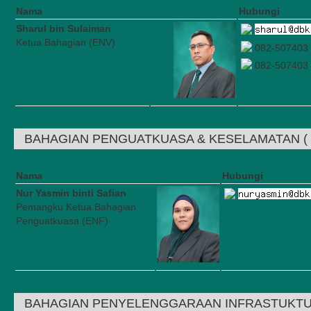
Nama
Hubungi
Sharul bin Sulaiman
Ketua Bahagian (ENV)
082-507403
082-507403
BAHAGIAN PENGUATKUASA & KESELAMATAN ( 
Nama
Hubungi
Nur Yasmin binti Safian
Pemangku Ketua Bahagian
Penguatkuasa (ENF)
BAHAGIAN PENYELENGGARAAN INFRASTUKTU