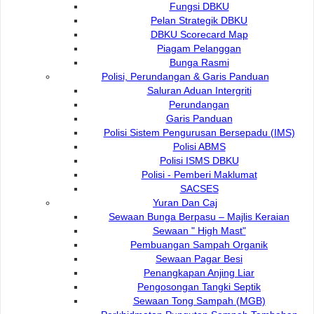
Fungsi DBKU
Pelan Strategik DBKU
DBKU Scorecard Map
Piagam Pelanggan
Bunga Rasmi
Timbalan Pengarah CPS
Polisi, Perundangan & Garis Panduan
Saluran Aduan Intergriti
Perundangan
Nama
Hubungi
Garis Panduan
Kartini Haji Bushra
Polisi Sistem Pengurusan Bersepadu (IMS)
Timbalan Pengarah Jabatan
082-512200 e
Polisi ABMS
Perkhidmatan Korporat
Polisi ISMS DBKU
082-446414
Polisi - Pemberi Maklumat
SACSES
Yuran Dan Caj
Sewaan Bunga Berpasu – Majlis Keraian
Sewaan " High Mast"
Timbalan Pengarah FCS
Pembuangan Sampah Organik
Sewaan Pagar Besi
Nama
Penangkapan Anjing Liar
Hubungi
Pengosongan Tangki Septik
Abang Iskandar Bolhassan
Sewaan Tong Sampah (MGB)
bin Abg Mohamad Ariff