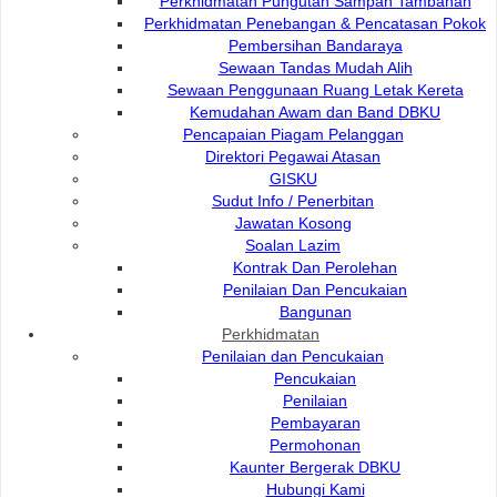
Perkhidmatan Pungutan Sampah Tambahan
Timbalan Pengarah
Perkhidmatan Penebangan & Pencatasan Pokok
Pembersihan Bandaraya
Sewaan Tandas Mudah Alih
Sewaan Penggunaan Ruang Letak Kereta
Kemudahan Awam dan Band DBKU
Pencapaian Piagam Pelanggan
Timbalan Pengarah COS
Direktori Pegawai Atasan
GISKU
Nama
Hubungi
Sudut Info / Penerbitan
Jawatan Kosong
Rudzaimeir bin Malek
Soalan Lazim
Timbalan Pengarah Jabatan
082-512200 ext
Kontrak Dan Perolehan
Perkhidmatan Komuniti
082-446414
Penilaian Dan Pencukaian
Bangunan
Perkhidmatan
Penilaian dan Pencukaian
Pencukaian
Timbalan Pengarah INS
Penilaian
Pembayaran
Permohonan
Nama
Hubungi
Kaunter Bergerak DBKU
Ts. Mohamad Faisal bin
Hubungi Kami