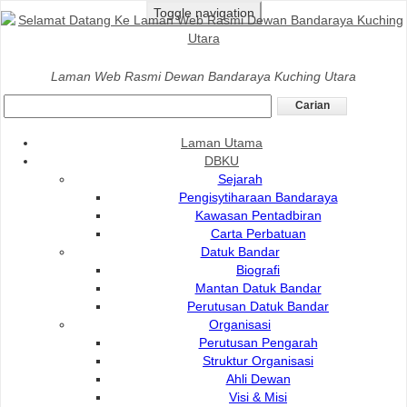
Toggle navigation
Laman Utama
>
DBKU
>
Direktori Pegawai Atasan
Laman Web Rasmi Dewan Bandaraya Kuching Utara
Laman Utama
Nama
DBKU
Staf
Sejarah
Lokasi
Pengisytiharaan Bandaraya
Kawasan Pentadbiran
Carta Perbatuan
Datuk Bandar
Biografi
Pengarah
Mantan Datuk Bandar
Perutusan Datuk Bandar
Organisasi
Nama
Hubungi
Perutusan Pengarah
Ramzi bin Abdillah
Struktur Organisasi
Pengarah
082-512200 
Ahli Dewan
Visi & Misi
082-446414