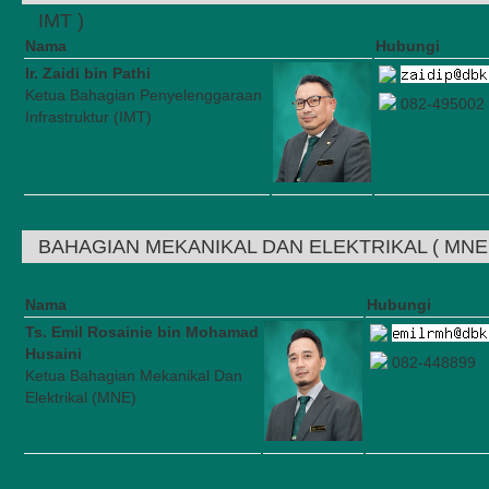
IMT )
Nama
Hubungi
Ir. Zaidi bin Pathi
Ketua Bahagian Penyelenggaraan
082-495002
Infrastruktur (IMT)
BAHAGIAN MEKANIKAL DAN ELEKTRIKAL ( MNE 
Nama
Hubungi
Ts. Emil Rosainie bin Mohamad
Husaini
082-448899
Ketua Bahagian Mekanikal Dan
Elektrikal (MNE)