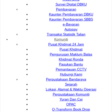
Survei Digital DBKU
Nama
Hubungi
Pembayaran
Peter anak Martin
Kaunter Pembayaran DBKU
Ketua Bahagian Pentadbiran
082-512200 e
Kaunter Pembayaran SBBS
e-Bayaran
082-446414
Autopay
Transaksi Statistik Talian
Komuniti
Pusat Khidmat 24 Jam
Pusat Khidmat
Audit Dalaman (AUD)
Pengurusan Maklum Balas
Khidmat Ronda
Nama
Hubungi
Pasukan Bantu
Pemantauan CCTV
Hjh Zurima Safian
Hubungi Kami
Ketua Bahagian Audit Dalaman
082-512200 
Perpustakaan Bandaraya
082-446414
Sejarah
Lokasi, Alamat & Waktu Operasi
Perpustakaan Komuniti
Yuran Dan Caj
OPAC
Q-Transform Book Drop
Bangunan (BLG)