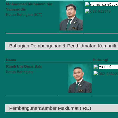
Mohammad Muhaimin bin
Samsuddin
082-512945
Ketua Bahagian (ICT)
Bahagian Pembangunan & Perkhidmatan Komuniti
Nama
Hubungi
Ramli bin Omar Baki
Ketua Bahagian
082-23622
PembangunanSumber Maklumat (IRD)