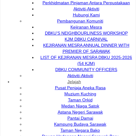
Perkhidmatan Pinjaman Antara Perpustakaan
Aktiviti-Aktiviti
Nama
Hubungi
Hubungi Kami
Pembangunan Komuniti
Hj. Mohd Syafri bin Mohd Zan
Kejiranan Mesra
Ketua Bahagian Bangunan
082-512200 e
DBKU’S NEIGHBOURLINESS WORKSHOP
082-446414
KJM DBKU CARNIVAL
KEJIRANAN MESRA ANNUAL DINNER WITH
PREMIER OF SARAWAK
LIST OF KEJIRANAN MESRA DBKU 2025-2026
(54 KJM)
Kontrak & Perolehan (COP)
DBKU COMMUNITY OFFICERS
Aktiviti-Aktiviti
Jelajah
Nama
Hubungi
Pusat Penjaja Aneka Rasa
Nor Isah binti Barmawi
Muzium Kuching
Ketua Bahagian Kontrak Dan
Taman Orkid
082-512200
Perolehan
Medan Niaga Satok
082-44641
Astana Negeri Sarawak
Pantai Damai
Kampung Budaya Sarawak
Taman Negara Bako