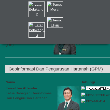
Kewangan (FIN)
Nama
Hubungi
Nurliyana Adlina Chee binti
Adin Chee
082-512200 ext. 
Pemangku Ketua Bahagian
082446414
(FIN)
Geoinformasi Dan Pengurusan Hartanah (GPM)
Nama
Hubungi
Faisal bin Affendie
Ketua Bahagian Geoinformasi
082-512200 ex
Dan Pengurusan Hartanah
082-446414