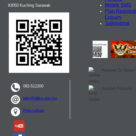
Mobile SMS
93050 Kuching Sarawak
Plan Registrat
Enquiry
Talikhidmat
Pelawat Di Talian
082-512200
Jumlah Pelawat
adm@dbku.gov.my
Peta Lokasi