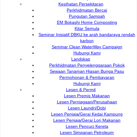
Adenan
Kesihatan Persekitaran
082-512200 ex
Timbalan Pengarah Jabatan
Perkhidmatan Bercaj
082-446414
Perkhidmatan Perkhidmatan
Pungutan Sampah
Infrastruktur
EM Bokashi Home Composting
Kitar Semula
Seminar Inisiatif DBKU ke arah bandaraya rendah
karbon
Timbalan Pengarah PBL
Seminar Clean WaterWay Campaign
Hubungi Kami
Landskap
Nama
Hubungi
Perkhidmatan Penyelenggaraan Pokok
Maggie anak Tomeng
Sewaan Tanaman Hiasan Bunga Pasu
Timbalan Pengarah Jabatan
Permohonan & Pembayaran
082-512200 
Perkhidmatan Pembangunan Dan
Hubungi Kami
082-446414
Lanskap
Lesen & Permit
Lesen Premis Makanan
Lesen Perniagaan/Perusahaan
Lesen Laundri/Dobi
Lesen Penjaja/Gerai Kedai Kampung
Timbalan Pengarah RES
Lesen Penjaja/Gerai Lori Makanan
Lesen Pencuci Kereta
Lesen Simpanan Petroleum
Nama
Hubungi