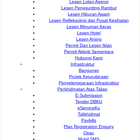
Lesen Loteri Agensi
Siti Fatimah binti Jamail
Lesen Penggunting Rambut
Timbalan Pengarah Jabatan
Lesen Hiburan Awam
082-512200
Perkhidmatan Kawalselia
Lesen Refleksologi dan Pusat Kesihatan
082-446414
Lesen Minuman Keras
Lesen Hotel
Lesen Anjing
Permit Dan Lesen Iklan
Permit Aktiviti Sementara
Projek Khas & Fasiliti Awam
Hubungi Kami
Infrastruktur
Bangunan
Nama
Hubungi
Projek Kejuruteraan
Geoffrey bin Ramji
Penyelenggaraan Infrastruktur
Perkhidmatan Atas Talian
E-Submission
Tender DBKU
eServiceKu
Talikhidmat
Paybills
Plan Registration Enquiry
Pentadbiran (ADM)
Opac
Mobil SMS