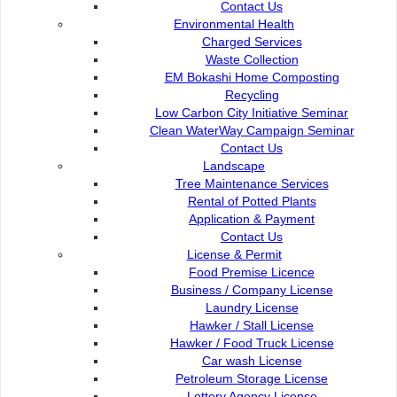
Contact Us
Environmental Health
Charged Services
Contact Us :
Popular Links:
Waste Collection
EM Bokashi Home Composting
Commission of the City of
e-Submission
Recycling
Kuching North
e-Tender
Low Carbon City Initiative Seminar
Bukit Siol, Jalan Semariang
e-ServiceKu
Clean WaterWay Campaign Seminar
Petra Jaya
OPAC
Contact Us
93050 Kuching Sarawak
Paybills
Landscape
Mobile SMS
Tree Maintenance Services
082-512200
Plan Registration
Rental of Potted Plants
Enquiry
Application & Payment
adm@dbku.gov.my
Talikhidmat
Contact Us
License & Permit
Location Map
Food Premise Licence
Business / Company License
Laundry License
Hawker / Stall License
Hawker / Food Truck License
Car wash License
Online Visitors
65
Petroleum Storage License
Lottery Agency License