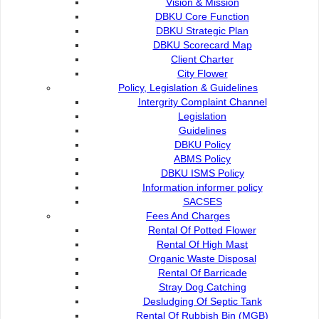
Vision & Mission
moden, antaranya Operasi Sistem Lampu Isyarat Adaptif
DBKU Core Function
Masa Nyata yang membolehkan lampu isyarat berfungsi
DBKU Strategic Plan
secara automatik mengikut keadaan trafik semasa,
DBKU Scorecard Map
sekali gus memastikan aliran kenderaan lebih lancar.
Client Charter
Selain itu, ia juga menyokong konsep ‘Pengurangan
City Flower
Masa Perjalanan’ dengan mengurangkan masa
Policy, Legislation & Guidelines
menunggu di persimpangan, aliran trafik lebih lancar
Intergrity Complaint Channel
bagi mengurangkan kesesakan terutama pada waktu
Legislation
puncak, serta keselamatan yang dipertingkatkan untuk
Guidelines
pejalan kaki dan penunggang basikal yang mengambil
DBKU Policy
kira keselamatan pengguna jalan yang lebih terdedah.
ABMS Policy
DBKU ISMS Policy
Antara ciri lain ialah penyelarasan gelombang hijau
Information informer policy
(penyelarasan lampu isyarat adaptif) yang menyelaras
SACSES
lampu isyarat bagi membolehkan kenderaan bergerak
Fees And Charges
secara berterusan di laluan utama tanpa perlu berhenti
Rental Of Potted Flower
berulang kali.
Rental Of High Mast
DBKU turut melaksanakan analisis data trafik dan
Organic Waste Disposal
pengambilan data masa nyata bagi mengumpul
Rental Of Barricade
maklumat yang membolehkan perancangan lebih tepat
Stray Dog Catching
dan responsif terhadap pola trafik semasa.
Desludging Of Septic Tank
Rental Of Rubbish Bin (MGB)