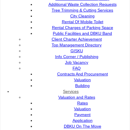
Pelaksanaan sistem ini memberi pelbagai manfaat
Additional Waste Collection Requests
kepada penduduk dan pengguna jalan raya, antaranya
Tree Trimming & Cutting Services
ialah penjimatan masa serta bahan api, peningkatan
City Cleaning
keselesaan pemanduan, pengurangan kadar
Rental Of Mobile Toilet
kemalangan, sokongan terhadap kelestarian alam
Rental Charges of Parking Space
sekitar melalui pengurangan pelepasan karbon, serta
Public Facilities and DBKU Band
bantuan kepada pihak berkuasa dalam membuat
Client Charter Achievement
keputusan berasaskan data bagi penambahbaikan
Top Management Directory
jangka panjang.
GISKU
Justeru, langkah tersebut sejajar dengan visi DBKU
Info Corner / Publishing
untuk menjadikan Kuching sebuah bandar pintar, selesa
Job Vacancy
untuk didiami dan mesra pengguna, selain menyokong
FAQ
aspirasi kerajaan dalam menerapkan teknologi pintar
Contracts And Procurement
dalam pengurusan bandar.
Valuation
Building
DBKU menegaskan pihaknya komited untuk
Services
mempertingkatkan mutu perkhidmatan kepada warga
Valuation and Rates
bandar raya serta sentiasa mengalu-alukan maklum
Rates
balas orang awam bagi tujuan penambahbaikan
Valuation
berterusan.
Payment
Application
DBKU On The Move