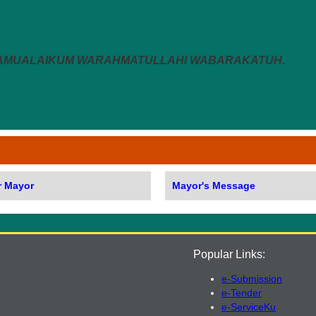
ALAMUALAIKUM WARAHMATULLAHI WABARAKATUH.
r Mayor
Mayor's Message
Popular Links:
e-Submission
e-Tender
e-ServiceKu