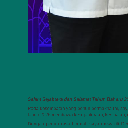
Salam Sejahtera dan Selamat Tahun Baharu 20
Pada kesempatan yang penuh bermakna ini, say
tahun 2026 membawa kesejahteraan, kesihatan, 
Dengan penuh rasa hormat, saya mewakili De