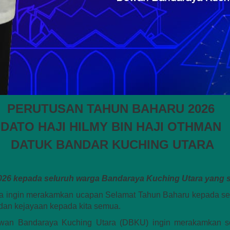
PERUTUSAN TAHUN BAHARU 2026
DATO HAJI HILMY BIN HAJI OTHMAN
DATUK BANDAR KUCHING UTARA
26 kepada seluruh warga Bandaraya Kuching Utara yang sa
a ingin merakamkan ucapan Selamat Tahun Baharu kepada se
dan kejayaan kepada kita semua.
wan Bandaraya Kuching Utara (DBKU) ingin merakamkan se