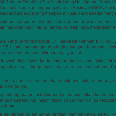
dul Rahman Zohari bin Tun Datuk Abang Haji Openg, Premier S
lam melaksanakan tanggungjawab ini. Pastinya DBKU akan te
 sebuah bandaraya yang mampan, inklusif, dan bersedia meng
tif pembangunan telah dilaksanakan, merangkumi aspek infrastr
eningkatkan kualiti hidup penduduk, tetapi juga menjadikan 
a Yang Berhormat Datuk Dr Haji Abdul Rahman bin Haji Jun
an DBKU atas sumbangan dan kerjasama yang berterusan. So
ncar dan memberi manfaat kepada masyarakat.
asi, digitalisasi, dan kelestarian alam sekitar. Inisiatif ini
gkatkan kualiti hidup masyarakat, dan memperkukuh imej K
 semua, dan kita terus bertekad untuk menjadikan bandaray
luruh warganya.
mbangunan infrastruktur moden, meningkatkan kualiti per
n terus memperkukuh inisiatif digital dan ekonomi hijau sebag
sa depan.
enjadi keutamaan dalam setiap langkah pembangunan. DBKU 