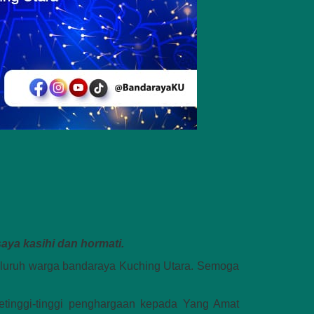
ya kasihi dan hormati.
luruh warga bandaraya Kuching Utara. Semoga
tinggi-tinggi penghargaan kepada Yang Amat