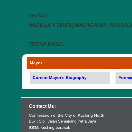
SEKIAN,
WABILLAHI TAUFIQ WALHIDAYAH, WASS
TERIMA KASIH.
Mayor
Current Mayor's Biography
Forme
Contact Us :
Commission of the City of Kuching North
Bukit Siol, Jalan Semariang Petra Jaya
93050 Kuching Sarawak