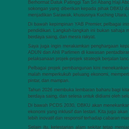
Berhormat Datuk Patinggi Tan Sri Abang Haji Ab
sokongan yang diberikan kepada pihak DBKU da
menjadikan Sarawak, khususnya Kuching Utara,
Di bawah kepimpinan YAB Premier, pelbagai inisia
pendidikan. Langkah-langkah ini bukan sahaja m
berdaya saing, dan mesra rakyat.
Saya juga ingin merakamkan penghargaan kepad
ADUN dan Ahli Parlimen di kawasan pentadbir
pelaksanaan projek-projek strategik berjalan la
Pelbagai projek pembangunan kini menekankan inov
malah memperkukuh peluang ekonomi, mempertin
pintar, dan mampan.
Tahun 2026 membuka lembaran baharu bagi kita
berdaya saing, dan selesa untuk didiami oleh se
Di bawah PCDS 2030, DBKU akan menekankan pe
ekonomi yang inklusif dan lestari. Kita juga aka
lebih inovatif dan responsif terhadap cabaran ma
Selain itu, kelestarian alam sekitar tetap m