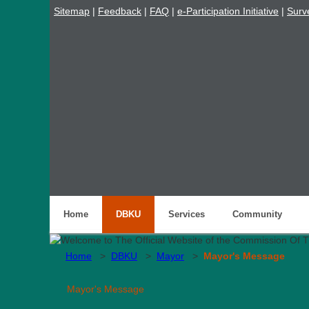
Sitemap
|
Feedback
|
FAQ
|
e-Participation Initiative
|
Surv
Home
DBKU
Services
Community
Home
>
DBKU
>
Mayor
>
Mayor's Message
Mayor's Message