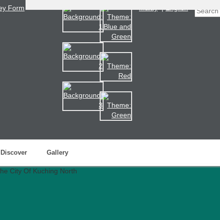
ey Form
Malay
|
English
Discover
Gallery