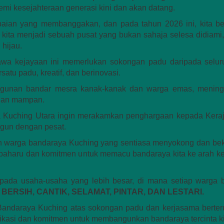
i kesejahteraan generasi kini dan akan datang.
aian yang membanggakan, dan pada tahun 2026 ini, kita be
ta menjadi sebuah pusat yang bukan sahaja selesa didiami, te
 hijau.
a kejayaan ini memerlukan sokongan padu daripada seluru
atu padu, kreatif, dan berinovasi.
unan bandar mesra kanak-kanak dan warga emas, meningk
 dan mampan.
Kuching Utara ingin merakamkan penghargaan kepada Keraj
gun dengan pesat.
uh warga bandaraya Kuching yang sentiasa menyokong dan be
aharu dan komitmen untuk memacu bandaraya kita ke arah k
epada usaha-usaha yang lebih besar, di mana setiap warga
h
BERSIH, CANTIK, SELAMAT, PINTAR, DAN LESTARI.
Bandaraya Kuching atas sokongan padu dan kerjasama berte
kasi dan komitmen untuk membangunkan bandaraya tercinta ki