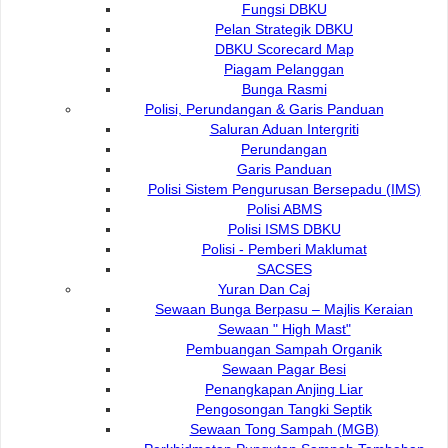
Fungsi DBKU
PENYIMPAN BARANG
Pelan Strategik DBKU
HILANG
DBKU Scorecard Map
Piagam Pelanggan
PENGGUNAAN
RM3.00/ 1
RM3.60/ 1
Bunga Rasmi
KOMPUTER
jam
jam
Polisi, Perundangan & Garis Panduan
FOTOKOPI (A4 SIZE)
RM0.10/
RM0.15 /
Saluran Aduan Intergriti
helaian
Perundangan
helaian
Garis Panduan
CETAK
RM0.30 / helaian
Polisi Sistem Pengurusan Bersepadu (IMS)
Polisi ABMS
(HITAM & PUTEH : A4
Polisi ISMS DBKU
SIZE)
Polisi - Pemberi Maklumat
SACSES
PERKHIDMATAN
RM2.00
Yuran Dan Caj
PINJAMAN ANTARA
Sewaan Bunga Berpasu – Majlis Keraian
PERPUSTAKAAN
Sewaan " High Mast"
Pembuangan Sampah Organik
Sewaan Pagar Besi
Penangkapan Anjing Liar
Pengosongan Tangki Septik
Perpustakaan Bandaraya
Sewaan Tong Sampah (MGB)