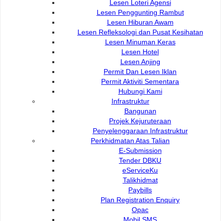
Lesen Loteri Agensi
Lesen Penggunting Rambut
Lesen Hiburan Awam
Pelawat Di Talian
84
082-512200
Lesen Refleksologi dan Pusat Kesihatan
Lesen Minuman Keras
adm@dbku.gov.my
Lesen Hotel
Jumlah Pelawat
15,749
Lesen Anjing
Peta Lokasi
Permit Dan Lesen Iklan
Permit Aktiviti Sementara
Hubungi Kami
Infrastruktur
Bangunan
Projek Kejuruteraan
Penyelenggaraan Infrastruktur
Perkhidmatan Atas Talian
E-Submission
Tender DBKU
eServiceKu
Talikhidmat
Terma dan Syarat
|
Penafian
|
Notis Hak Cipta
|
Polisi Keselamatan
|
Paybills
Plan Registration Enquiry
Polisi Privasi
|
W3C Disability Access
|
Hubungi Kami
Opac
Bandaraya Kuching Utara ©
Mobil SMS