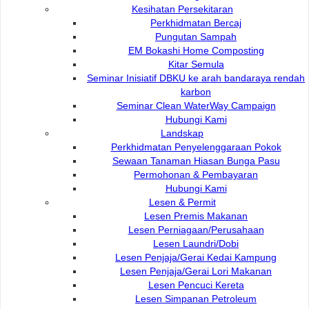
Kesihatan Persekitaran
Perkhidmatan Bercaj
Pungutan Sampah
Hubungi Kami
EM Bokashi Home Composting
Kitar Semula
Seminar Inisiatif DBKU ke arah bandaraya rendah
karbon
Hubungi Kami :
Pautan Popular:
Seminar Clean WaterWay Campaign
Hubungi Kami
DEWAN BANDARAYA
e-Submission
Landskap
KUCHING UTARA
e-Tender
Perkhidmatan Penyelenggaraan Pokok
e-ServiceKu
Sewaan Tanaman Hiasan Bunga Pasu
Bukit Siol, Jalan Semariang
OPAC
Permohonan & Pembayaran
Petra Jaya
Paybills
Hubungi Kami
Mobile SMS
93050 Kuching Sarawak
Lesen & Permit
Plan Registration
Lesen Premis Makanan
Enquiry
Lesen Perniagaan/Perusahaan
Talikhidmat
Lesen Laundri/Dobi
Lesen Penjaja/Gerai Kedai Kampung
Lesen Penjaja/Gerai Lori Makanan
Lesen Pencuci Kereta
Lesen Simpanan Petroleum