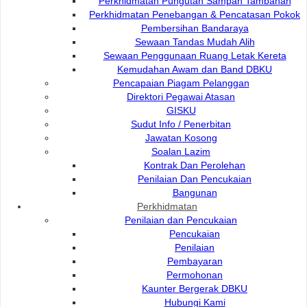
Perkhidmatan Pungutan Sampah Tambahan
Sejarah
Perkhidmatan Penebangan & Pencatasan Pokok
Pembersihan Bandaraya
Sewaan Tandas Mudah Alih
Lokasi, Alamat & Waktu Operasi
Sewaan Penggunaan Ruang Letak Kereta
Kemudahan Awam dan Band DBKU
Pencapaian Piagam Pelanggan
Perpustakaan Komuniti
Direktori Pegawai Atasan
GISKU
Sudut Info / Penerbitan
Yuran Dan Caj
Jawatan Kosong
Soalan Lazim
Kontrak Dan Perolehan
OPAC
Penilaian Dan Pencukaian
Bangunan
Perkhidmatan
Q-Transform Book Drop
Penilaian dan Pencukaian
Pencukaian
Penilaian
Perkhidmatan Pinjaman Antara Perpustakaan
Pembayaran
Permohonan
Kaunter Bergerak DBKU
Hubungi Kami
Aktiviti-Aktiviti