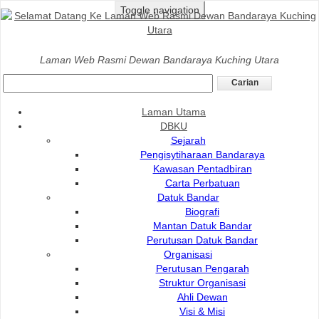
Toggle navigation
Laman Utama
>
Komuniti
>
Perpustakaan Bandaraya
>
Laman Web Rasmi Dewan Bandaraya Kuching Utara
Yuran Dan Caj
Yuran Dan Caj Library
Laman Utama
DBKU
AHLI BARU
RM1.00
Sejarah
PEMBAHARUAN KAD
Pengisytiharaan Bandaraya
RM5.00
Kawasan Pentadbiran
(tempoh 1 tahun)
Carta Perbatuan
Datuk Bandar
PENGANTIAN KAD
RM5.00
Biografi
Mantan Datuk Bandar
Perutusan Datuk Bandar
AHLI
BUKAN AHLI
Organisasi
Perutusan Pengarah
PETI PENYIMPANAN
RM0.40
Struktur Organisasi
BARANG
Ahli Dewan
Visi & Misi
KUNCI PETI
RM30.00