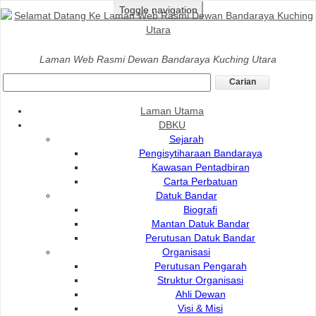
Toggle navigation
Laman Utama
>
DBKU
>
Yuran Dan Caj
>
Perkhidmatan
Laman Web Rasmi Dewan Bandaraya Kuching Utara
Penebangan & Pencatasan Pokok
Perkhidmatan Penebangan & Pencatasan Pokok
Laman Utama
DBKU
Sejarah
Bahagian: Landskap & Perancangan (LNP)
Pengisytiharaan Bandaraya
Kawasan Pentadbiran
Bawah 5 meter
Carta Perbatuan
Datuk Bandar
Biografi
Mantan Datuk Bandar
Perutusan Datuk Bandar
Organisasi
Perutusan Pengarah
Struktur Organisasi
Ahli Dewan
Visi & Misi