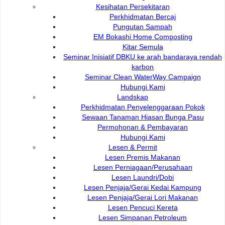
Kesihatan Persekitaran
Perkhidmatan Bercaj
Pungutan Sampah
EM Bokashi Home Composting
Kitar Semula
Yuran Dan Caj
Seminar Inisiatif DBKU ke arah bandaraya rendah
karbon
Sewaan Bunga Berpasu – Majlis Keraian
Seminar Clean WaterWay Campaign
Hubungi Kami
Landskap
Sewaan " High Mast"
Perkhidmatan Penyelenggaraan Pokok
Sewaan Tanaman Hiasan Bunga Pasu
Permohonan & Pembayaran
Pembuangan Sampah Organik
Hubungi Kami
Lesen & Permit
Lesen Premis Makanan
Sewaan Pagar Besi
Lesen Perniagaan/Perusahaan
Lesen Laundri/Dobi
Lesen Penjaja/Gerai Kedai Kampung
Penangkapan Anjing Liar
Lesen Penjaja/Gerai Lori Makanan
Lesen Pencuci Kereta
Lesen Simpanan Petroleum