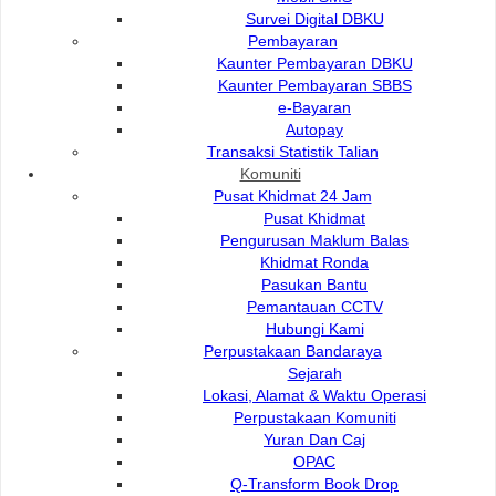
Survei Digital DBKU
Pembayaran
Kaunter Pembayaran DBKU
Hubungi Kami :
Kaunter Pembayaran SBBS
Pautan Popular:
e-Bayaran
DEWAN BANDARAYA
e-Submission
Autopay
KUCHING UTARA
e-Tender
Transaksi Statistik Talian
e-ServiceKu
Komuniti
Bukit Siol, Jalan Semariang
OPAC
Pusat Khidmat 24 Jam
Petra Jaya
Paybills
Pusat Khidmat
Mobile SMS
93050 Kuching Sarawak
Pengurusan Maklum Balas
Plan Registration
Khidmat Ronda
Enquiry
Pasukan Bantu
Talikhidmat
Pemantauan CCTV
Hubungi Kami
Perpustakaan Bandaraya
Sejarah
Lokasi, Alamat & Waktu Operasi
Perpustakaan Komuniti
Yuran Dan Caj
OPAC
Pelawat Di Talian
59
082-512200
Q-Transform Book Drop