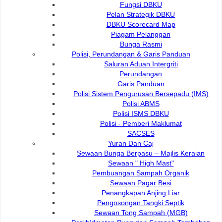
Fungsi DBKU
Pelan Strategik DBKU
DBKU Scorecard Map
Piagam Pelanggan
Bunga Rasmi
Polisi, Perundangan & Garis Panduan
5
meter hingga 10 meter
Saluran Aduan Intergriti
Perundangan
Garis Panduan
Polisi Sistem Pengurusan Bersepadu (IMS)
Polisi ABMS
Polisi ISMS DBKU
Polisi - Pemberi Maklumat
SACSES
Yuran Dan Caj
Sewaan Bunga Berpasu – Majlis Keraian
Sewaan " High Mast"
Pembuangan Sampah Organik
Sewaan Pagar Besi
Penangkapan Anjing Liar
Pengosongan Tangki Septik
Sewaan Tong Sampah (MGB)