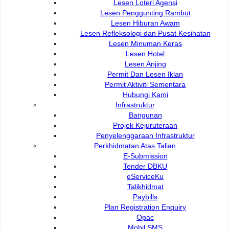
Pengosongan Tangki Septik
Lesen Loteri Agensi
Lesen Penggunting Rambut
Lesen Hiburan Awam
Sewaan Tong Sampah (MGB)
Lesen Refleksologi dan Pusat Kesihatan
Lesen Minuman Keras
Lesen Hotel
Perkhidmatan Pungutan Sampah Tambahan
Lesen Anjing
Permit Dan Lesen Iklan
Permit Aktiviti Sementara
Perkhidmatan Penebangan & Pencatasan Pokok
Hubungi Kami
Infrastruktur
Bangunan
Pembersihan Bandaraya
Projek Kejuruteraan
Penyelenggaraan Infrastruktur
Perkhidmatan Atas Talian
E-Submission
Sewaan Tandas Mudah Alih
Tender DBKU
eServiceKu
Talikhidmat
Sewaan Penggunaan Ruang Letak Kereta
Paybills
Plan Registration Enquiry
Opac
Kemudahan Awam dan Band DBKU
Mobil SMS