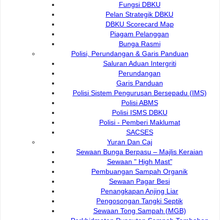
Fungsi DBKU
Kaunter Pembayaran DBKU
Pelan Strategik DBKU
DBKU Scorecard Map
Piagam Pelanggan
Kaunter Pembayaran SBBS
Bunga Rasmi
Polisi, Perundangan & Garis Panduan
Saluran Aduan Intergriti
e-Bayaran
Perundangan
Garis Panduan
Polisi Sistem Pengurusan Bersepadu (IMS)
Autopay
Polisi ABMS
Polisi ISMS DBKU
Polisi - Pemberi Maklumat
SACSES
Yuran Dan Caj
Hubungi Kami :
Pautan Popular:
Sewaan Bunga Berpasu – Majlis Keraian
DEWAN BANDARAYA
Sewaan " High Mast"
e-Submission
Pembuangan Sampah Organik
KUCHING UTARA
e-Tender
Sewaan Pagar Besi
e-ServiceKu
Bukit Siol, Jalan Semariang
Penangkapan Anjing Liar
OPAC
Petra Jaya
Pengosongan Tangki Septik
Paybills
Sewaan Tong Sampah (MGB)
Mobile SMS
93050 Kuching Sarawak