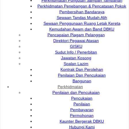
Perkhidmatan Pungutan Sampah Tambahan
Plan Registration
Perkhidmatan Penebangan & Pencatasan Pokok
Enquiry
Pembersihan Bandaraya
Talikhidmat
Sewaan Tandas Mudah Alih
Sewaan Penggunaan Ruang Letak Kereta
Kemudahan Awam dan Band DBKU
Pencapaian Piagam Pelanggan
Direktori Pegawai Atasan
GISKU
Sudut Info / Penerbitan
Pelawat Di Talian
78
Jawatan Kosong
082-512200
Soalan Lazim
Kontrak Dan Perolehan
adm@dbku.gov.my
Jumlah Pelawat
15,719
Penilaian Dan Pencukaian
Bangunan
Peta Lokasi
Perkhidmatan
Penilaian dan Pencukaian
Pencukaian
Penilaian
Pembayaran
Permohonan
Kaunter Bergerak DBKU
Hubungi Kami