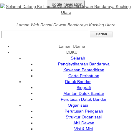
Toggle navigation
Laman Utama
>
Perkhidmatan
>
Pembayaran
Laman Web Rasmi Dewan Bandaraya Kuching Utara
Pembayaran
Laman Utama
DBKU
Sejarah
Pengisytiharaan Bandaraya
Kawasan Pentadbiran
Carta Perbatuan
Datuk Bandar
Biografi
Mantan Datuk Bandar
Perutusan Datuk Bandar
Organisasi
Perutusan Pengarah
Struktur Organisasi
Pembayaran
Ahli Dewan
Visi & Misi